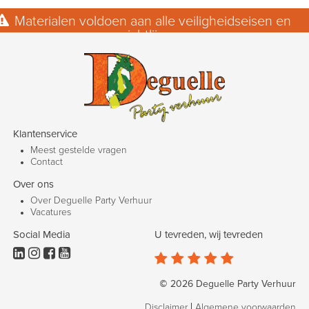
Materialen voldoen aan alle veiligheidseisen en
richtlijnen.
Klantenservice
Meest gestelde vragen
Contact
Over ons
Over Deguelle Party Verhuur
Vacatures
Social Media
U tevreden, wij tevreden









© 2026 Deguelle Party Verhuur
Disclaimer
Algemene voorwaarden