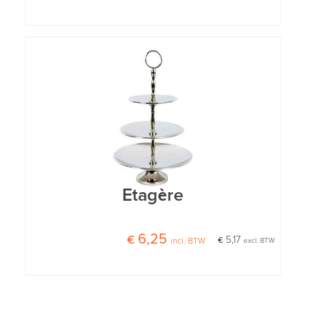
Etagère
€ 6,25
€ 5,17
incl. BTW
excl. BTW