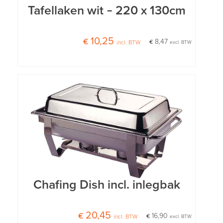
Tafellaken wit – 220 x 130cm
€ 10,25
€ 8,47
incl. BTW
excl. BTW
Chafing Dish incl. inlegbak
€ 20,45
€ 16,90
incl. BTW
excl. BTW