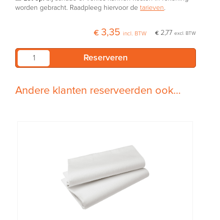
worden gebracht. Raadpleeg hiervoor de
tarieven
.
€ 3,35
€ 2,77
incl. BTW
excl. BTW
Andere klanten reserveerden ook...