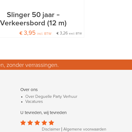
Slinger 50 jaar –
Verkeersbord (12 m)
€ 3,95
€ 3,26
incl. BTW
excl. BTW
n, zonder verrassingen.
Over ons
Over Deguelle Party Verhuur
Vacatures
U tevreden, wij tevreden





Disclaimer
Algemene voorwaarden