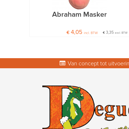
Abraham Masker
€ 4,05
€ 3,35
incl. BTW
excl. BTW
Van concept tot uitvoeri