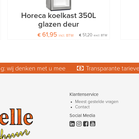
Horeca koelkast 350L
glazen deur
€ 61,95
€ 51,20
incl. BTW
excl. BTW
ng: wij denken met u mee
Transparante tarieve
Groot en veelzijdig assortiment voor elk type event
Klantenservice
Meest gestelde vragen
Contact
Social Media



