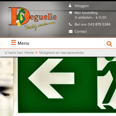
Inloggen
Mijn bestelling
0 artikelen, - € 0,00
Bel ons 043 879 5384
Contact
☰
Menu
U bent hier:
Home
Veiligheid en risicopreventie