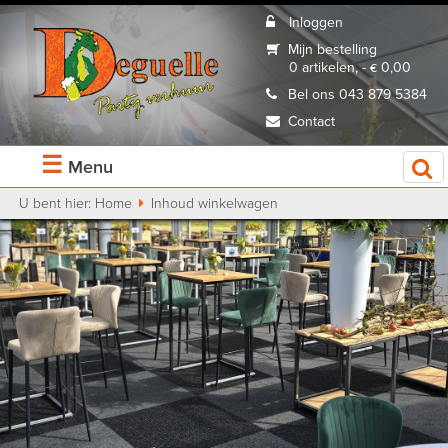
Inloggen
Mijn bestelling
0 artikelen, - € 0,00
Bel ons 043 879 5384
Contact
☰
Menu
U bent hier:
Home
Inhoud winkelwagen