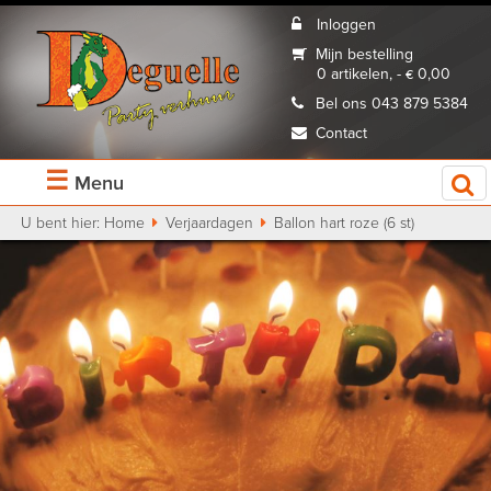
Inloggen
Mijn bestelling
0 artikelen, - € 0,00
Bel ons 043 879 5384
Contact
☰
Menu
U bent hier:
Home
Verjaardagen
Ballon hart roze (6 st)