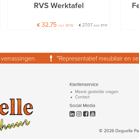
RVS Werktafel
Fe
€ 32,75
€ 27,07
incl. BTW
excl. BTW
 verrassingen.
“Representatief meubilair en ser
Representatief materiaal voor professionele events.
Klantenservice
Meest gestelde vragen
Contact
Social Media




© 2026 Deguelle Pa