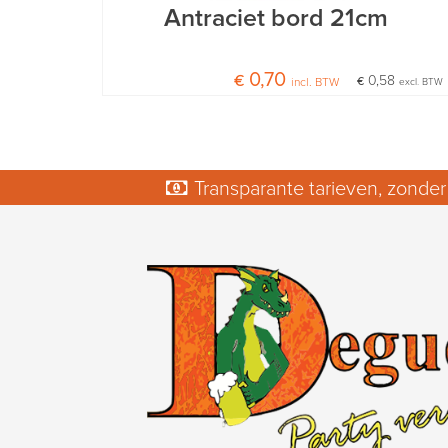
Antraciet bord 21cm
€ 0,70
€ 0,58
incl. BTW
excl. BTW
Transparante tarieven, zonder