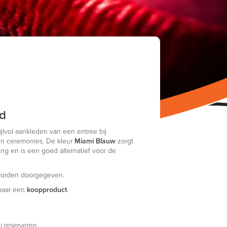
ed
ijlvol aankleden van een entree bij
n ceremonies. De kleur
Miami Blauw
zorgt
ling en is een goed alternatief voor de
 worden doorgegeven.
maar een
koopproduct
.
j reserveren