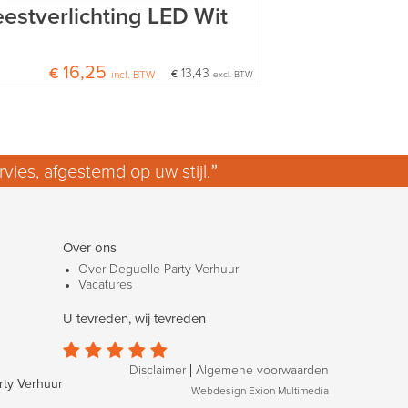
estverlichting LED Wit
€ 16,25
€ 13,43
incl. BTW
excl. BTW
vies, afgestemd op uw stijl.”
Over ons
Over Deguelle Party Verhuur
Vacatures
U tevreden, wij tevreden





Disclaimer
Algemene voorwaarden
rty Verhuur
Webdesign Exion Multimedia