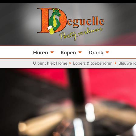
Huren
Kopen
Drank
U bent hier:
Home
Lopers & toebehoren
Blauwe lo