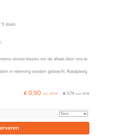
r 5 stuks
k
.
emenu ervoor kiezen om de afwas door ons te
osten in rekening worden gebracht. Raadpleeg
€ 0,90
€ 0,74
incl. BTW
excl. BTW