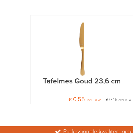
Tafelmes Goud 23,6 cm
€ 0,55
€ 0,45
incl. BTW
excl. BTW
Professionele kwaliteit, gete