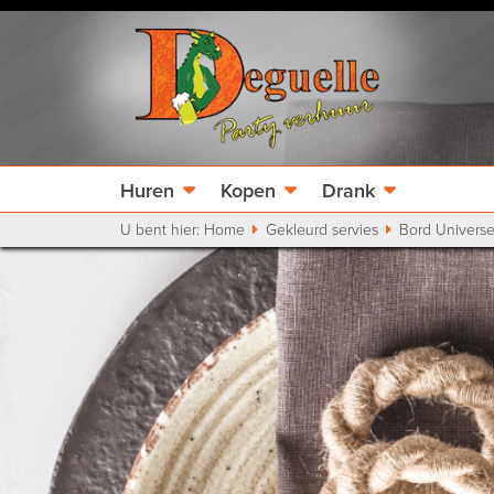
Huren
Kopen
Drank
U bent hier:
Home
Gekleurd servies
Bord Universe