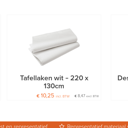
Tafellaken wit – 220 x
Des
130cm
€ 10,25
€ 8,47
incl. BTW
excl. BTW
st en representatief.
Representatief materiaal 