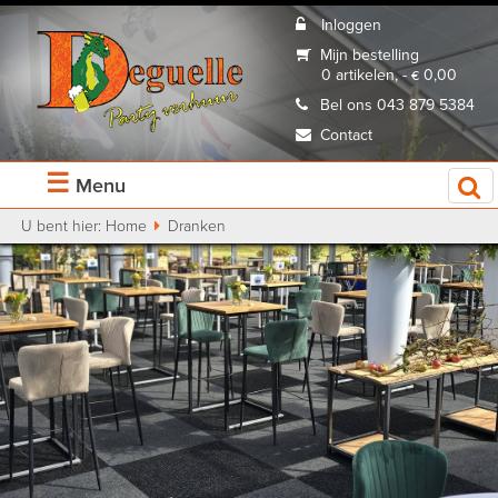
Inloggen
Mijn bestelling
0 artikelen, - € 0,00
Bel ons 043 879 5384
Contact
☰
Menu
U bent hier:
Home
Dranken