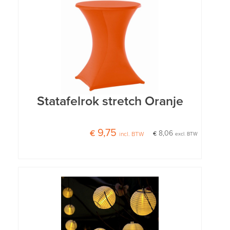
Statafelrok stretch Oranje
€ 9,75
€ 8,06
incl. BTW
excl. BTW