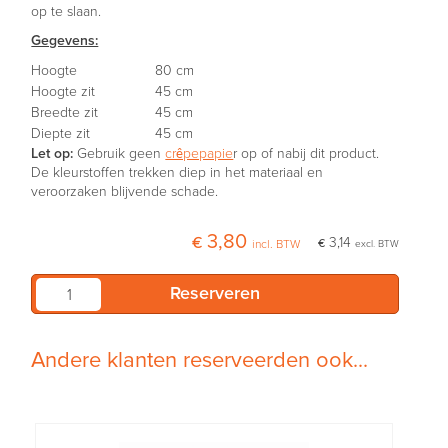
op te slaan.
Gegevens:
Hoogte
80 cm
Hoogte zit
45 cm
Breedte zit
45 cm
Diepte zit
45 cm
Let op:
Gebruik geen
crêpepapie
r op of nabij dit product.
De kleurstoffen trekken diep in het materiaal en
veroorzaken blijvende schade.
€ 3,80
€ 3,14
incl. BTW
excl. BTW
Andere klanten reserveerden ook...