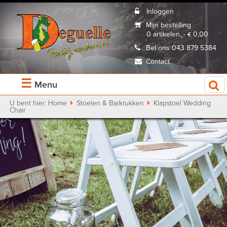
Inloggen
Mijn bestelling
0 artikelen, - € 0,00
Bel ons 043 879 5384
Contact
☰
Menu
U bent hier:
Home
Stoelen & Barkrukken
Klapstoel Wedding
Chair