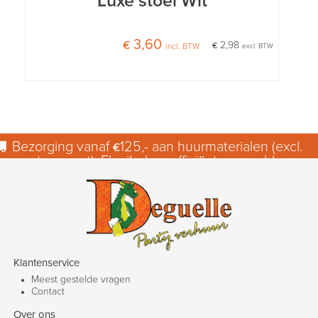
Luxe stoel Wit
€ 3,60
€ 2,98
incl. BTW
excl. BTW
Bezorging vanaf €125,- aan huurmaterialen (excl.
transport). Flexibel en efficiënt geregeld.
Klantenservice
Meest gestelde vragen
Contact
Over ons