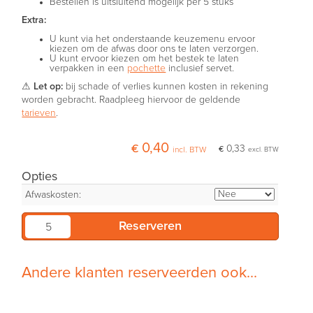
Bestellen is uitsluitend mogelijk per 5 stuks
Extra:
U kunt via het onderstaande keuzemenu ervoor
kiezen om de afwas door ons te laten verzorgen.
U kunt ervoor kiezen om het bestek te laten
verpakken in een
pochette
inclusief servet.
⚠
Let op:
bij schade of verlies kunnen kosten in rekening
worden gebracht. Raadpleeg hiervoor de geldende
tarieven
.
€ 0,40
€ 0,33
incl. BTW
excl. BTW
Opties
Afwaskosten:
Andere klanten reserveerden ook...