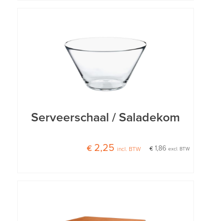
Serveerschaal / Saladekom
€ 2,25
€ 1,86
incl. BTW
excl. BTW