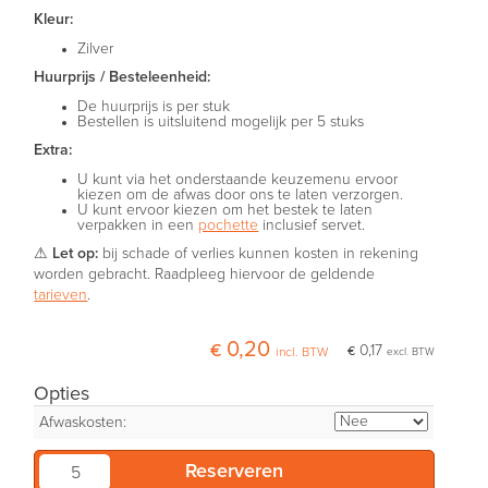
Kleur:
Zilver
Huurprijs / Besteleenheid:
De huurprijs is per stuk
Bestellen is uitsluitend mogelijk per 5 stuks
Extra:
U kunt via het onderstaande keuzemenu ervoor
kiezen om de afwas door ons te laten verzorgen.
U kunt ervoor kiezen om het bestek te laten
verpakken in een
pochette
inclusief servet.
⚠
Let op:
bij schade of verlies kunnen kosten in rekening
worden gebracht. Raadpleeg hiervoor de geldende
tarieven
.
€ 0,20
€ 0,17
incl. BTW
excl. BTW
Opties
Afwaskosten: