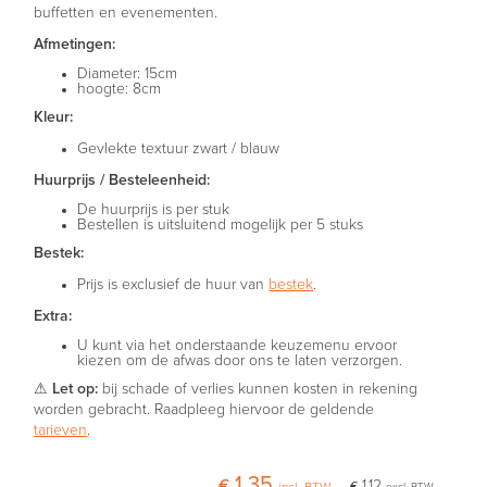
buffetten en evenementen.
Afmetingen:
Diameter: 15cm
hoogte: 8cm
Kleur:
Gevlekte textuur zwart / blauw
Huurprijs / Besteleenheid:
De huurprijs is per stuk
Bestellen is uitsluitend mogelijk per 5 stuks
Bestek:
Prijs is exclusief de huur van
bestek
.
Extra:
U kunt via het onderstaande keuzemenu ervoor
kiezen om de afwas door ons te laten verzorgen.
⚠
Let op:
bij schade of verlies kunnen kosten in rekening
worden gebracht. Raadpleeg hiervoor de geldende
tarieven
.
€ 1,35
€ 1,12