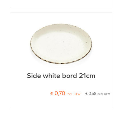
Side white bord 21cm
€ 0,70
€ 0,58
incl. BTW
excl. BTW