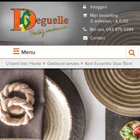
Inloggen
Mijn bestelling
0 artikelen, - € 0,00
Bel ons 043 879 5384
Contact
☰
Menu
U bent hier:
Home
Gekleurd servies
Kom Eccentric blue 15cm