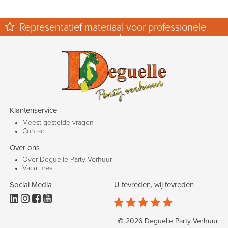
Representatief materiaal voor professionele
events.
Klantenservice
Meest gestelde vragen
Contact
Over ons
Over Deguelle Party Verhuur
Vacatures
Social Media
U tevreden, wij tevreden









© 2026 Deguelle Party Verhuur