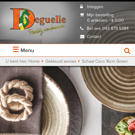
Inloggen
Mijn bestelling
0 artikelen, - € 0,00
Bel ons 043 879 5384
Contact
☰
Menu
U bent hier:
Home
Gekleurd servies
Schaal Coco 16cm Groen