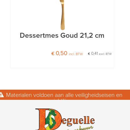
Dessertmes Goud 21,2 cm
€ 0,50
€ 0,41
incl. BTW
excl. BTW
Materialen voldoen aan alle veiligheidseisen en
richtlijnen.