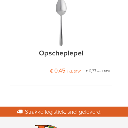
Opscheplepel
€ 0,45
€ 0,37
incl. BTW
excl. BTW
Strakke logistiek, snel geleverd.