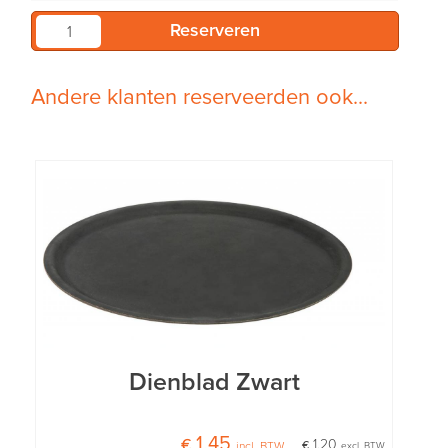
Andere klanten reserveerden ook...
Dienblad Zwart
€ 1,45
€ 1,20
incl. BTW
excl. BTW