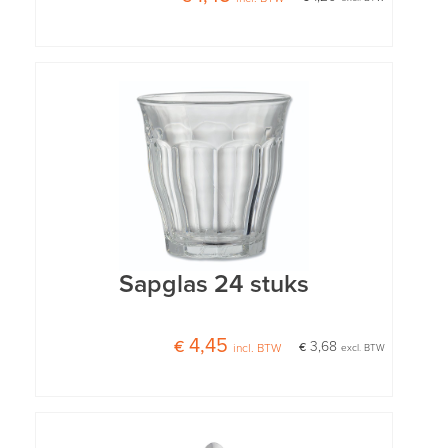
Sapglas 24 stuks
€ 4,45
€ 3,68
incl. BTW
excl. BTW