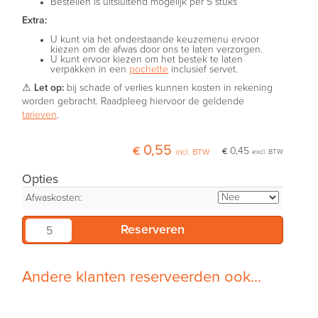
Bestellen is uitsluitend mogelijk per 5 stuks
Extra:
U kunt via het onderstaande keuzemenu ervoor
kiezen om de afwas door ons te laten verzorgen.
U kunt ervoor kiezen om het bestek te laten
verpakken in een
pochette
inclusief servet.
⚠
Let op:
bij schade of verlies kunnen kosten in rekening
worden gebracht. Raadpleeg hiervoor de geldende
tarieven
.
€ 0,55
€ 0,45
incl. BTW
excl. BTW
Opties
Afwaskosten:
Andere klanten reserveerden ook...