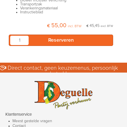
Blower inclusief verlichting
Transportzak
Verankeringsmateriaal
Instructieblad
€ 55,00
€ 45,45
incl. BTW
excl. BTW
Direct contact, geen keuzemenus, persoonlijk
betrokken.
Klantenservice
Meest gestelde vragen
Contact