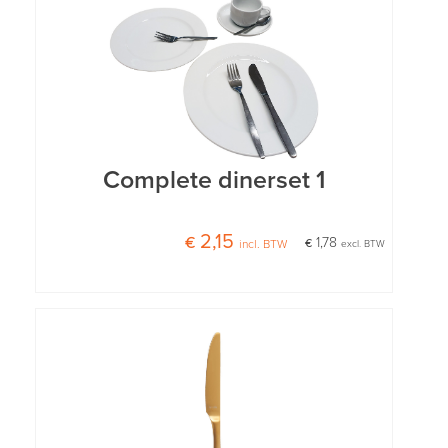
Complete dinerset 1
€ 2,15
€ 1,78
incl. BTW
excl. BTW