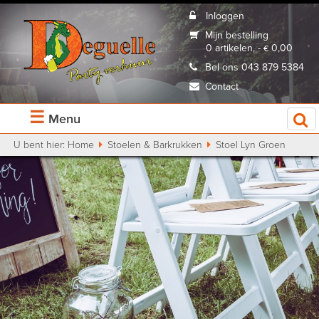
Inloggen
Mijn bestelling
0 artikelen, - € 0,00
Bel ons 043 879 5384
Contact
☰
Menu
U bent hier:
Home
Stoelen & Barkrukken
Stoel Lyn Groen