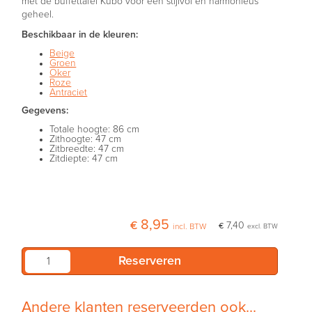
met de buffettafel Kubo voor een stijlvol en harmonieus
geheel.
Beschikbaar in de kleuren:
Beige
Groen
Oker
Roze
Antraciet
Gegevens:
Totale hoogte: 86 cm
Zithoogte: 47 cm
Zitbreedte: 47 cm
Zitdiepte: 47 cm
€ 8,95
€ 7,40
incl. BTW
excl. BTW
Andere klanten reserveerden ook...